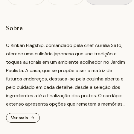
Sobre
O Kinkan Flagship, comandado pela chef Aurélia Sato,
oferece uma culinária japonesa que une tradição e
toques autorais em um ambiente acolhedor no Jardim
Paulista. A casa, que se propõe a ser a matriz de
futuros endereços, destaca-se pela cozinha aberta e
pelo cuidado em cada detalhe, desde a seleção dos
ingredientes até a finalização dos pratos. O cardápio
extenso apresenta opções que remetem a memórias
afetivas da chef, como o Yakissoba Kinkan, o Tartar de
Ver mais
Atum Kinkan e o Okonomiyaki Kinkan, uma panqueca
japonesa com alma brasileira. É um local ideal para