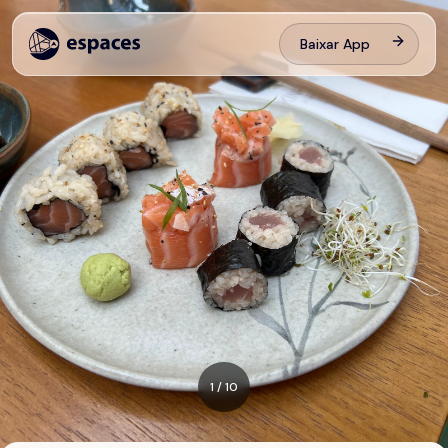
Baixar App
1
/
10