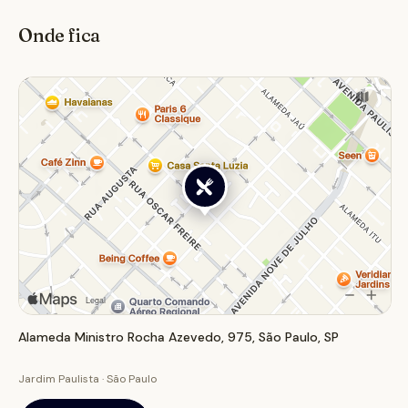
quem busca uma experiência gastronômica japonesa
Onde fica
autêntica e refinada, seja para um almoço casual ou um
jantar especial.
Alameda Ministro Rocha Azevedo, 975, São Paulo, SP
Jardim Paulista · São Paulo