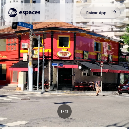
Baixar App
1
/
13