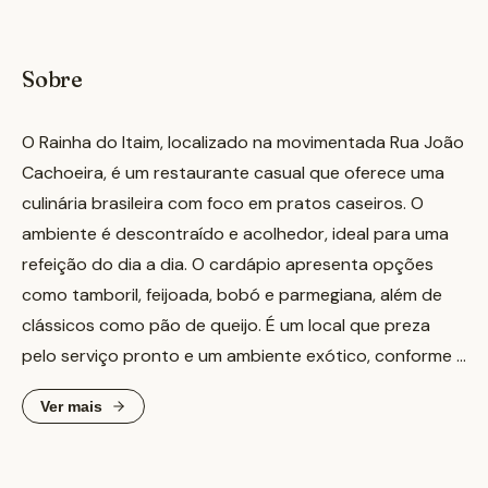
Sobre
O Rainha do Itaim, localizado na movimentada Rua João
Cachoeira, é um restaurante casual que oferece uma
culinária brasileira com foco em pratos caseiros. O
ambiente é descontraído e acolhedor, ideal para uma
refeição do dia a dia. O cardápio apresenta opções
como tamboril, feijoada, bobó e parmegiana, além de
clássicos como pão de queijo. É um local que preza
pelo serviço pronto e um ambiente exótico, conforme a
opinião de alguns visitantes. Funciona bem para
Ver mais
almoços durante a semana, oferecendo uma
experiência saborosa e bem servida.