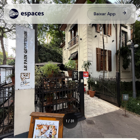
Baixar App
1
/
31