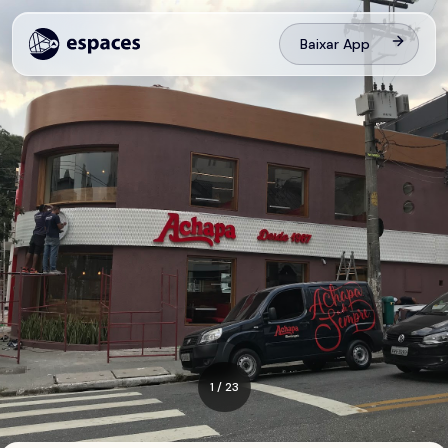
Baixar App
1
/
23