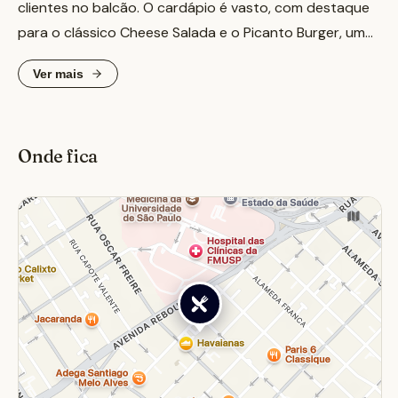
clientes no balcão. O cardápio é vasto, com destaque
para o clássico Cheese Salada e o Picanto Burger, uma
opção vegetariana com tofú e pimentas jalapeños.
Ver mais
Além dos hambúrgueres, a casa oferece café da manhã
americano com pancakes e French toast, milk-shakes e
saladas. É um local versátil, ideal para um almoço
Onde fica
casual, um lanche rápido ou até mesmo um café da
manhã prolongado.