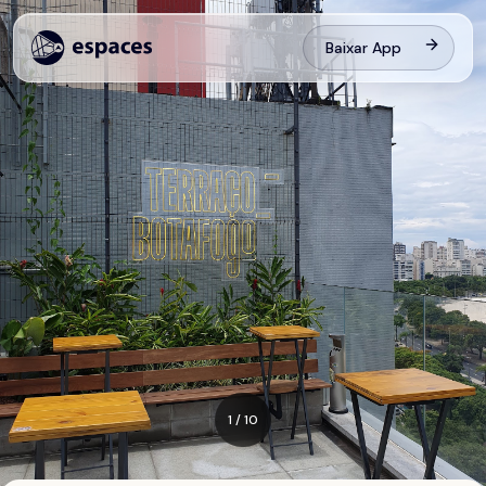
Baixar App
1
/
10