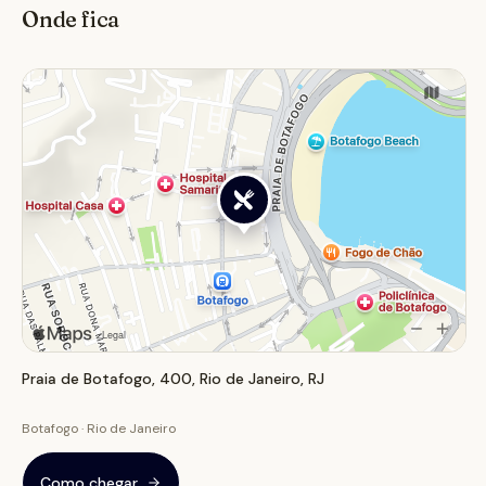
Onde fica
almoço descontraído, um happy hour com amigos ou
para celebrar uma ocasião especial, aproveitando a
paisagem deslumbrante do Rio de Janeiro.
Praia de Botafogo, 400, Rio de Janeiro, RJ
Botafogo · Rio de Janeiro
Como chegar