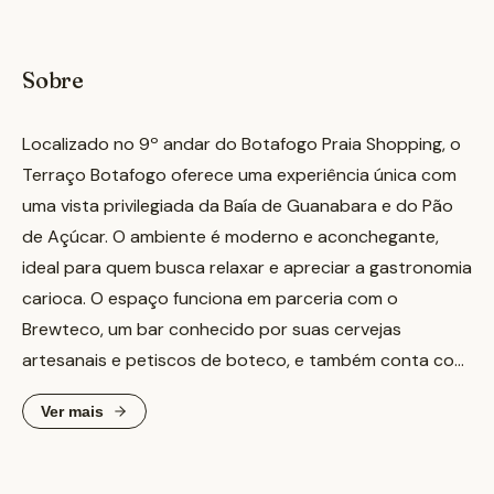
Sobre
Localizado no 9º andar do Botafogo Praia Shopping, o
Terraço Botafogo oferece uma experiência única com
uma vista privilegiada da Baía de Guanabara e do Pão
de Açúcar. O ambiente é moderno e aconchegante,
ideal para quem busca relaxar e apreciar a gastronomia
carioca. O espaço funciona em parceria com o
Brewteco, um bar conhecido por suas cervejas
artesanais e petiscos de boteco, e também conta com
o patrocínio da Estrela Galícia. Além dos chopes
Ver mais
variados e petiscos, o Terraço Botafogo oferece uma
nova experiência de café da manhã, servido
diariamente. É um local versátil, perfeito para um