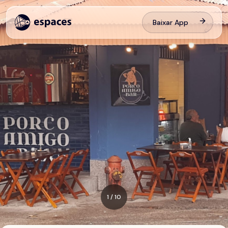
Baixar App
1
/
10