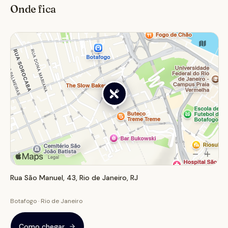
Onde fica
busca uma experiência gastronômica inusitada e
focada na proteína suína.
Rua São Manuel, 43, Rio de Janeiro, RJ
Botafogo · Rio de Janeiro
Como chegar