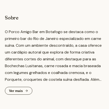
Sobre
O Porco Amigo Bar em Botafogo se destaca como o
primeiro bar do Rio de Janeiro especializado em carne
suína. Com um ambiente descontraído, a casa oferece
um cardápio autoral que explora de forma criativa
diferentes cortes do animal, com destaque para as
Bochechas Lusitanas, carne rosada e macia braseada
com legumes grelhados e coalhada cremosa, e o
Porquete, croquetes de costela suína desfiada. Além
das delícias suínas, o bar também oferece cervejas
Ver mais
artesanais e drinques autorais para acompanhar a
experiência. É o local ideal para um happy hour com
amigos ou um jantar casual, especialmente para quem