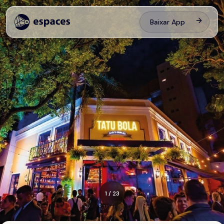
Baixar App
1
/
23