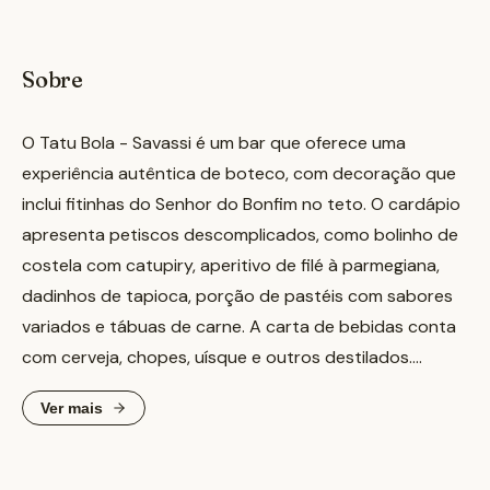
Sobre
O Tatu Bola - Savassi é um bar que oferece uma
experiência autêntica de boteco, com decoração que
inclui fitinhas do Senhor do Bonfim no teto. O cardápio
apresenta petiscos descomplicados, como bolinho de
costela com catupiry, aperitivo de filé à parmegiana,
dadinhos de tapioca, porção de pastéis com sabores
variados e tábuas de carne. A carta de bebidas conta
com cerveja, chopes, uísque e outros destilados.
Ver mais
Além disso, o bar oferece música ao vivo diariamente,
criando um ambiente acolhedor e vibrante. A unidade
está localizada na região Centro-Sul de Belo Horizonte,