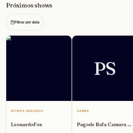
Próximos shows
no bairro Savassi.
Filtrar por data
PS
RITMOS VARIADOS
SAMBA
LeonardoFox
Pagode Rafa Camara -
Ideia Shows