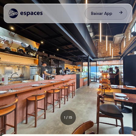
Baixar App
1
/
15