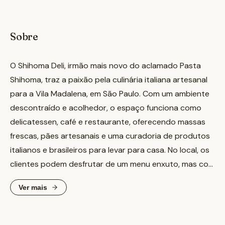
Sobre
O Shihoma Deli, irmão mais novo do aclamado Pasta
Shihoma, traz a paixão pela culinária italiana artesanal
para a Vila Madalena, em São Paulo. Com um ambiente
descontraído e acolhedor, o espaço funciona como
delicatessen, café e restaurante, oferecendo massas
frescas, pães artesanais e uma curadoria de produtos
italianos e brasileiros para levar para casa. No local, os
clientes podem desfrutar de um menu enxuto, mas com
a mesma qualidade da casa original, incluindo massas
Ver mais
como o tonarelli alla carbonara e a lasagna alla
bolognese, além de sanduíches como o de mortadela
italiana e sobremesas como o babá ao rum e a