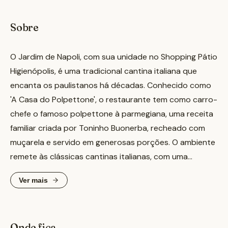
Sobre
O Jardim de Napoli, com sua unidade no Shopping Pátio
Higienópolis, é uma tradicional cantina italiana que
encanta os paulistanos há décadas. Conhecido como
'A Casa do Polpettone', o restaurante tem como carro-
chefe o famoso polpettone à parmegiana, uma receita
familiar criada por Toninho Buonerba, recheado com
muçarela e servido em generosas porções. O ambiente
remete às clássicas cantinas italianas, com uma
atmosfera acolhedora e um atendimento cordial, à
Ver mais
moda antiga, que fideliza gerações de clientes. Além do
polpettone, o cardápio oferece uma variedade de
massas frescas, como fusilli e nhoque, e um balcão de
Onde fica
antepastos. É o lugar ideal para um almoço em família