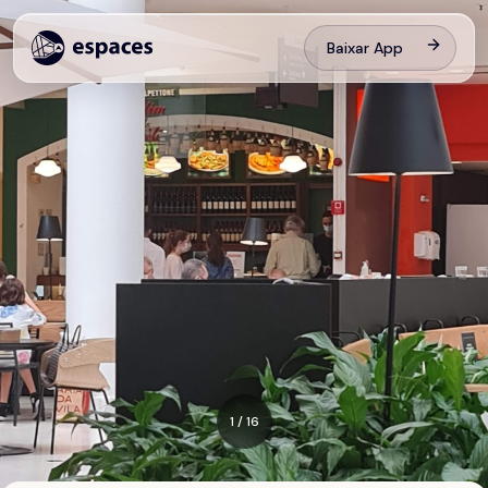
Baixar App
1
/
16