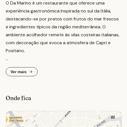
O Da Marino é um restaurante que oferece uma
experiência gastronômica inspirada no sul da Itália,
destacando-se por pratos com frutos do mar frescos
e ingredientes típicos da região mediterrânea. O
ambiente acolhedor remete às vilas costeiras italianas,
com decoração que evoca a atmosfera de Capri e
Positano.
Localizado no bairro do Itaim Bibi, em São Paulo, o Da
Ver mais
Marino proporciona aos clientes a oportunidade de
escolher peixes e frutos do mar frescos no balcão de
peixaria, que são preparados na hora. O cardápio
Onde fica
apresenta opções como o Spaghetti Da Marino Al
Tartufo, que combina trufa negra com azeite trufado, e
o Fettuccine Al Frutti di Mare, uma massa com frutos
do mar selecionados.