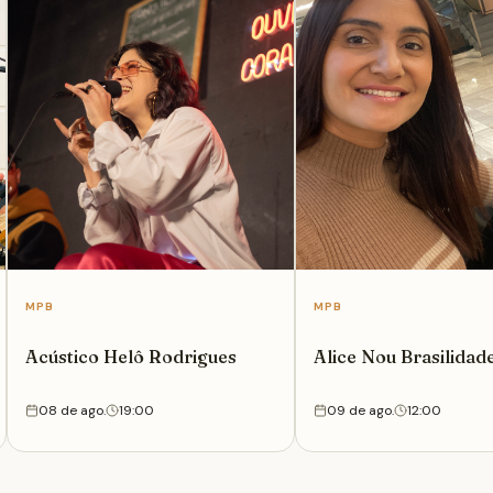
MPB
MPB
Acústico Helô Rodrigues
Alice Nou Brasilidad
Rock Nac E Int
08 de ago.
19:00
09 de ago.
12:00