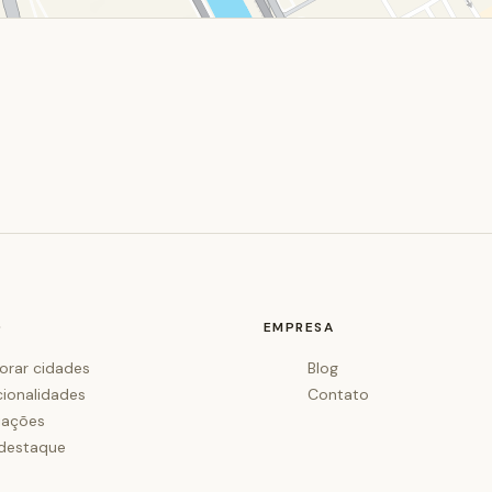
O
EMPRESA
orar cidades
Blog
cionalidades
Contato
iações
destaque