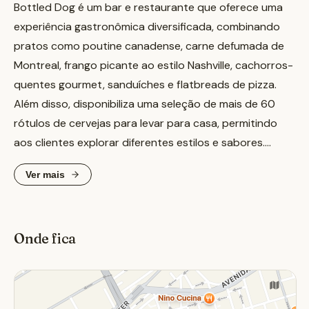
Bottled Dog é um bar e restaurante que oferece uma
experiência gastronômica diversificada, combinando
pratos como poutine canadense, carne defumada de
Montreal, frango picante ao estilo Nashville, cachorros-
quentes gourmet, sanduíches e flatbreads de pizza.
Além disso, disponibiliza uma seleção de mais de 60
rótulos de cervejas para levar para casa, permitindo
aos clientes explorar diferentes estilos e sabores.
Ver mais
O ambiente acolhedor do Bottled Dog é ideal para
encontros sociais, oferecendo um espaço onde amigos
e familiares podem desfrutar de boa comida e bebida.
Onde fica
Com uma variedade de opções no cardápio e uma
extensa carta de cervejas, o local se destaca como um
ponto de encontro popular para os amantes de
gastronomia e cerveja.