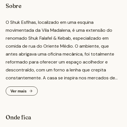
Sobre
O Shuk Esfihas, localizado em uma esquina
movimentada da Vila Madalena, é uma extensão do
renomado Shuk Falafel & Kebab, especializado em
comida de rua do Oriente Médio. O ambiente, que
antes abrigava uma oficina mecânica, foi totalmente
reformado para oferecer um espaço acolhedor e
descontraído, com um forno a lenha que crepita
constantemente. A casa se inspira nos mercados de
rua de países como Síria, Líbano e Turquia, trazendo a
Ver mais
autêntica culinária da região para São Paulo.
O cardápio se destaca pelas esfihas em formatos
Onde fica
variados, assadas no forno a lenha, como a lahmajun de
cordeiro, uma massa fina coberta com carne moída