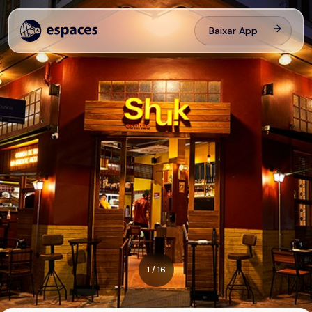
Baixar App
1
/
16