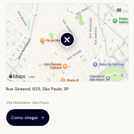
temperada, e a pidé cabrada, em formato de barca
com muçarela, queijo de cabra e pesto de espinafre.
Além das esfihas, a casa oferece outros quitutes como
a mezze completa, com pão pita e acompanhamentos,
e a sobremesa knefe, um bolo de semolina com
muçarela derretida e calda de especiarias. O Shuk
Esfihas é ideal para um almoço descontraído ou um
happy hour animado, proporcionando uma viagem
gastronômica pelo Oriente Médio.
Rua Girassol, 625, São Paulo, SP
Vila Madalena · São Paulo
Como chegar