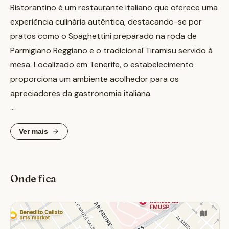
Ristorantino é um restaurante italiano que oferece uma
experiência culinária autêntica, destacando-se por
pratos como o Spaghettini preparado na roda de
Parmigiano Reggiano e o tradicional Tiramisu servido à
mesa. Localizado em Tenerife, o estabelecimento
proporciona um ambiente acolhedor para os
apreciadores da gastronomia italiana.
O menu do Ristorantino inclui uma variedade de
Ver mais
entradas, pizzas e pastas, todas preparadas com
ingredientes frescos e de alta qualidade. O chef KA,
originário de Turim, traz técnicas tradicionais que
Onde fica
enriquecem cada prato. Além disso, o restaurante
oferece um serviço Gueridón, permitindo que os
clientes desfrutem da preparação de alguns pratos à
vista.