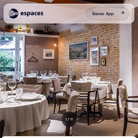
Baixar App
1
/
11