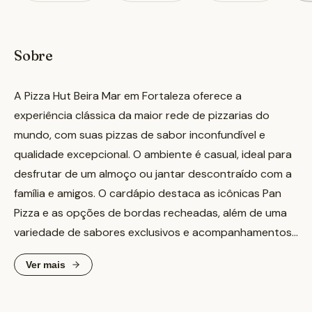
Sobre
A Pizza Hut Beira Mar em Fortaleza oferece a
experiência clássica da maior rede de pizzarias do
mundo, com suas pizzas de sabor inconfundível e
qualidade excepcional. O ambiente é casual, ideal para
desfrutar de um almoço ou jantar descontraído com a
família e amigos. O cardápio destaca as icônicas Pan
Pizza e as opções de bordas recheadas, além de uma
variedade de sabores exclusivos e acompanhamentos
deliciosos. É um local perfeito para quem busca a
Ver mais
conveniência de uma refeição saborosa e conhecida,
seja para comer no local ou para levar.