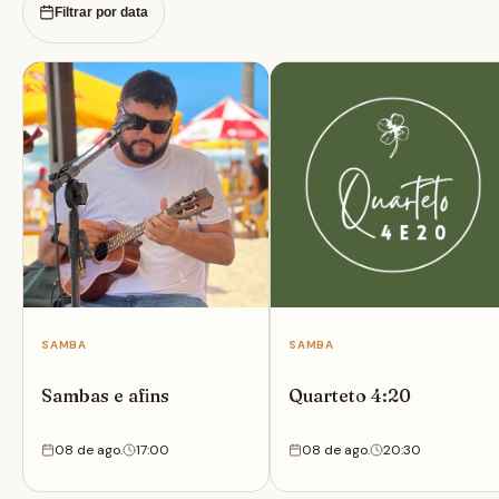
experiência, há apresentações de música ao vivo,
Filtrar por data
tornando cada visita ao Giz Cozinha Boêmia uma
ocasião memorável.
SAMBA
SAMBA
Sambas e afins
Quarteto 4:20
08 de ago.
17:00
08 de ago.
20:30