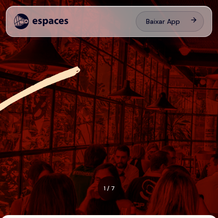
Baixar App
1
/
7