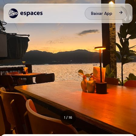
Baixar App
1
/
16