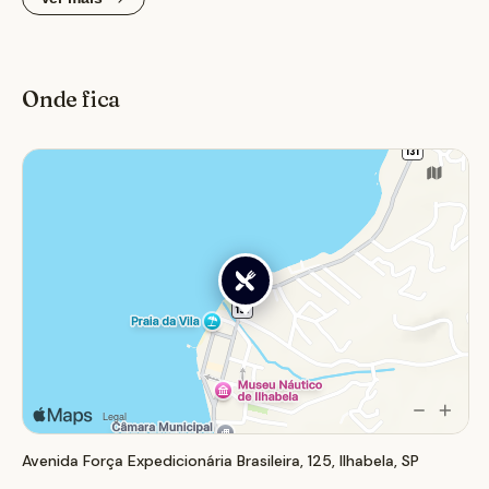
busca uma refeição saborosa e relaxante, seja para um
almoço em família ou um jantar especial, aproveitando
a brisa e o cenário paradisíaco da ilha.
Onde fica
Avenida Força Expedicionária Brasileira, 125, Ilhabela, SP