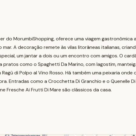
azer do MorumbiShopping, oferece uma viagem gastronômica ao 
o mar. A decoração remete às vilas litorâneas italianas, cri
special, um jantar a dois ou um encontro com amigos. O card
 pratos como o Spaghetti Da Marino, com lagostim, manteiga
om Ragù di Polpo al Vino Rosso. Há também uma peixaria onde 
ra. Entradas como a Crocchetta Di Granchio e o Quenelle D
 Fresche Ai Frutti Di Mare são clássicos da casa.