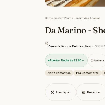
Bares em
São Paulo
Jardim das Acacias
Da Marino - S
Avenida Roque Petroni Júnior, 1089,
Italiana
Aberto · Fecha às 23:00
Noite Romântica
Pra Comemorar
Cardápio
Reservar