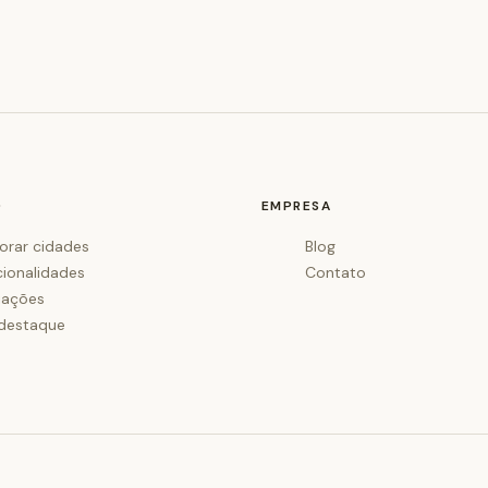
O
EMPRESA
orar cidades
Blog
cionalidades
Contato
iações
destaque