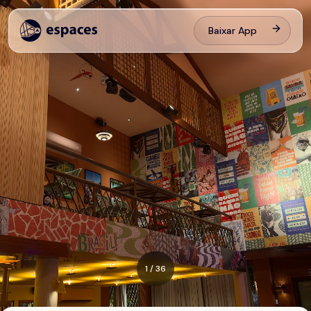
Baixar App
1
/
36