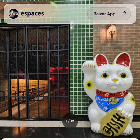
Baixar App
1
/
15