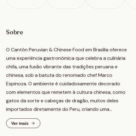
Sobre
O Cantón Peruvian & Chinese Food em Brasília oferece
uma experiência gastronômica que celebra a culinária
chifa, uma fusão vibrante das tradições peruana e
chinesa, sob a batuta do renomado chef Marco
Espinoza. O ambiente é cuidadosamente decorado
com elementos que remetem à cultura chinesa, como
gatos da sorte e cabeças de dragão, muitos deles
importados diretamente do Peru, criando uma
atmosfera charmosa e acolhedora. A cozinha aberta
Ver mais
permite aos clientes observar a preparação dos
pratos, adicionando um toque de dinamismo à