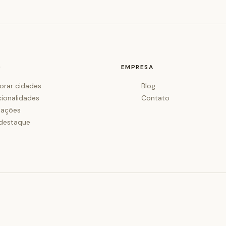
O
EMPRESA
orar cidades
Blog
cionalidades
Contato
iações
destaque