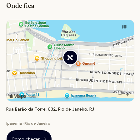
Onde fica
nhoque dourado. Para a sobremesa, o Tiramisù e a
combinação de Pistachio & Limón são escolhas
certeiras. O Babbo Osteria é ideal para um almoço
descontraído, um jantar especial a dois ou para
celebrar ocasiões importantes, oferecendo uma
experiência gastronômica que une tradição e afeto.
Rua Barão da Torre, 632, Rio de Janeiro, RJ
Ipanema · Rio de Janeiro
Como chegar