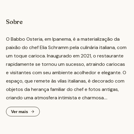
Sobre
O Babbo Osteria, em Ipanema, é a materialização da
paixão do chef Elia Schramm pela culinária italiana, com
um toque carioca. Inaugurado em 2021, o restaurante
rapidamente se tornou um sucesso, atraindo cariocas
e visitantes com seu ambiente acolhedor e elegante. O
espaço, que remete às vilas italianas, é decorado com
objetos da herança familiar do chef e fotos antigas,
criando uma atmosfera intimista e charmosa.
Ver mais
No cardápio, destacam-se as massas artesanais, como
o Uova Pepenara, uma versão do clássico carbonara, e
o Filetto, um medalhão com molho de pimenta e