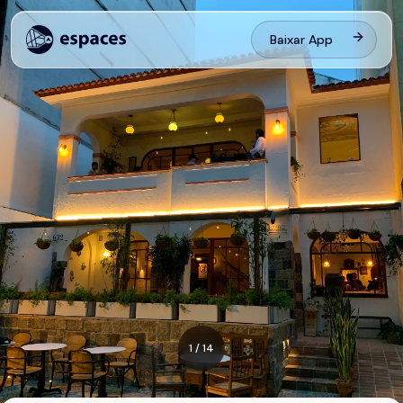
Baixar App
1
/
14