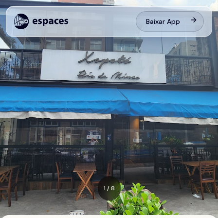
Baixar App
1
/
8