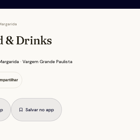
Margarida
d & Drinks
argarida · Vargem Grande Paulista
mpartilhar
pp
Salvar no app