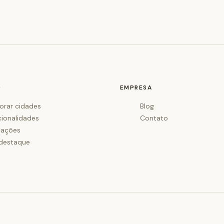
O
EMPRESA
orar cidades
Blog
cionalidades
Contato
iações
destaque