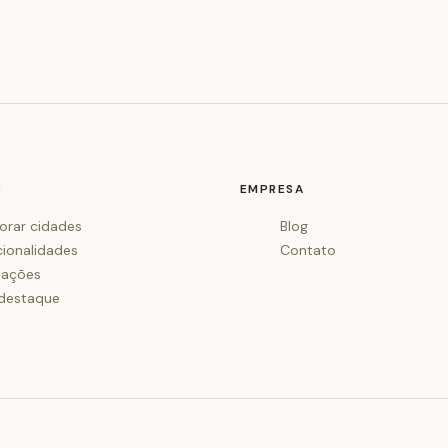
O
EMPRESA
orar cidades
Blog
cionalidades
Contato
iações
destaque