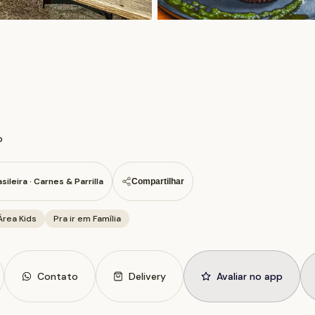
o
sileira · Carnes & Parrilla
Compartilhar
Área Kids
Pra ir em Família
Contato
Delivery
Avaliar no app