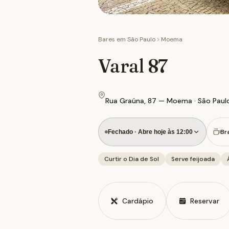
Bares em
São Paulo
Moema
Varal 87
Rua Graúna, 87 — Moema · São Paul
Bra
Fechado · Abre hoje às 12:00
Curtir o Dia de Sol
Serve feijoada
Cardápio
Reservar