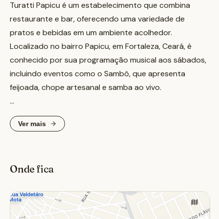
Turatti Papicu é um estabelecimento que combina
restaurante e bar, oferecendo uma variedade de
pratos e bebidas em um ambiente acolhedor.
Localizado no bairro Papicu, em Fortaleza, Ceará, é
conhecido por sua programação musical aos sábados,
incluindo eventos como o Sambô, que apresenta
feijoada, chope artesanal e samba ao vivo.
Além disso, o local oferece happy hour diário,
Ver mais
proporcionando aos clientes uma experiência
gastronômica completa. Com uma atmosfera
descontraída e opções de entretenimento, Turatti
Onde fica
Papicu se destaca como um ponto de encontro
popular para quem busca boa comida, bebidas e
música ao vivo em Fortaleza.