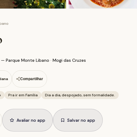
ibano
o
 — Parque Monte Libano · Mogi das Cruzes
liana
Compartilhar
o
Pra ir em Família
Dia a dia, despojado, sem formalidade.
Avaliar no app
Salvar no app