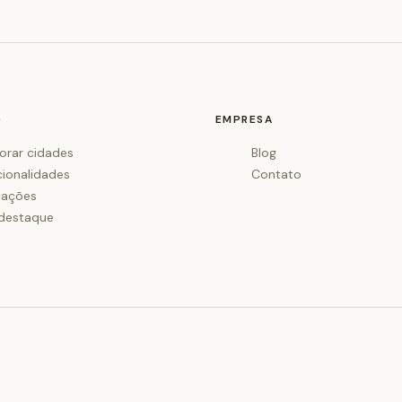
O
EMPRESA
orar cidades
Blog
cionalidades
Contato
iações
destaque