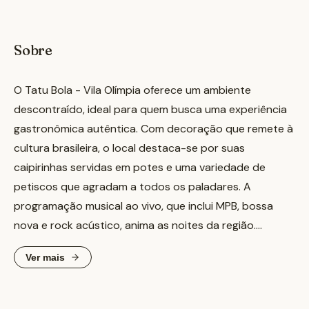
Sobre
O Tatu Bola - Vila Olímpia oferece um ambiente
descontraído, ideal para quem busca uma experiência
gastronômica autêntica. Com decoração que remete à
cultura brasileira, o local destaca-se por suas
caipirinhas servidas em potes e uma variedade de
petiscos que agradam a todos os paladares. A
programação musical ao vivo, que inclui MPB, bossa
nova e rock acústico, anima as noites da região.
Ver mais
Localizado no coração da Vila Olímpia, o Tatu Bola -
Vila Olímpia é um ponto de encontro popular para
moradores e visitantes. A casa oferece opções como