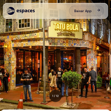
Baixar App
1
/
12