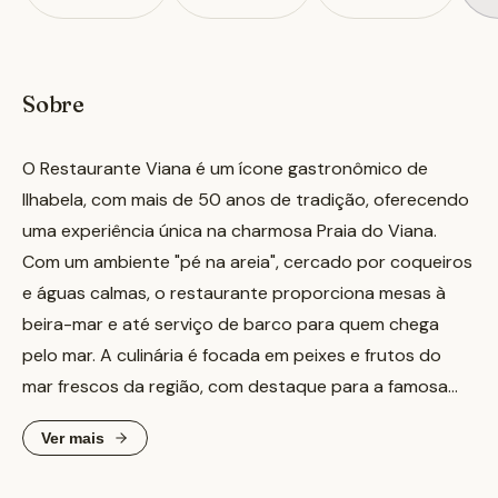
Sobre
O Restaurante Viana é um ícone gastronômico de
Ilhabela, com mais de 50 anos de tradição, oferecendo
uma experiência única na charmosa Praia do Viana.
Com um ambiente "pé na areia", cercado por coqueiros
e águas calmas, o restaurante proporciona mesas à
beira-mar e até serviço de barco para quem chega
pelo mar. A culinária é focada em peixes e frutos do
mar frescos da região, com destaque para a famosa
casquinha de camarão, servida em uma barquete de
Ver mais
massa comestível patenteada, cuja receita é um
segredo de família. Outros pratos notáveis incluem o