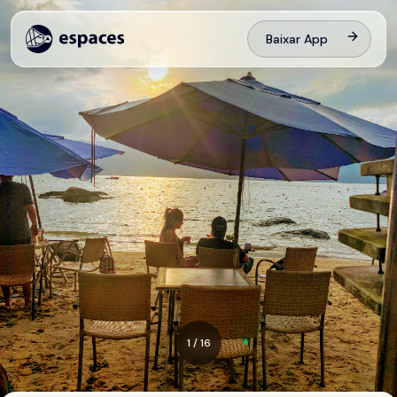
Baixar App
1
/
16