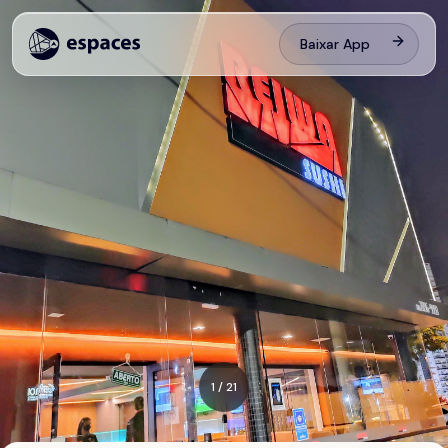
Baixar App
1
/
21