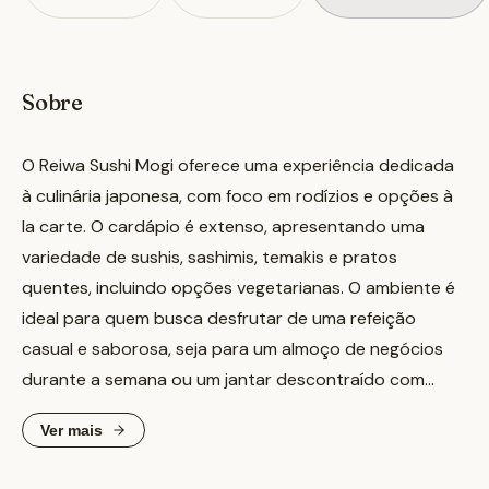
Sobre
O Reiwa Sushi Mogi oferece uma experiência dedicada
à culinária japonesa, com foco em rodízios e opções à
la carte. O cardápio é extenso, apresentando uma
variedade de sushis, sashimis, temakis e pratos
quentes, incluindo opções vegetarianas. O ambiente é
ideal para quem busca desfrutar de uma refeição
casual e saborosa, seja para um almoço de negócios
durante a semana ou um jantar descontraído com
amigos e família. Destaques do menu incluem o Rodízio
Ver mais
Premium, com uma seleção diversificada de peças, e o
Rodízio Vegetariano, elogiado pela sua completude na