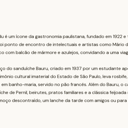
du é um ícone da gastronomia paulistana, fundado em 1922 
foi ponto de encontro de intelectuais e artistas como Mário 
ico com balcão de mármore e azulejos, convidando a uma vi
rço do sanduíche Bauru, criado em 1937 por um estudante ape
rimônio cultural imaterial do Estado de São Paulo, leva rosbife
s em banho-maria, servido no pão francês. Além do Bauru, o 
e de Pernil, beirutes, pratos familiares e a clássica feijoada
almoço descontraído, um lanche da tarde com amigos ou para