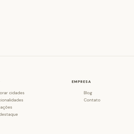
O
EMPRESA
orar cidades
Blog
cionalidades
Contato
iações
destaque