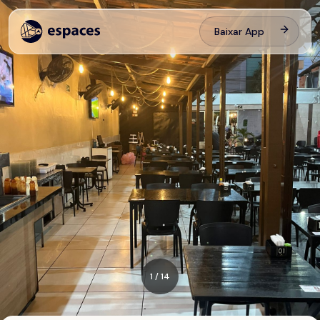
Baixar App
1
/
14