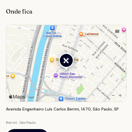
pelo chef. O local é uma boa pedida para quem busca
Onde fica
um jantar especial ou uma celebração, com pratos que
combinam tradição e modernidade em apresentações
visuais deslumbrantes.
Avenida Engenheiro Luís Carlos Berrini, 1470, São Paulo, SP
Berrini · São Paulo