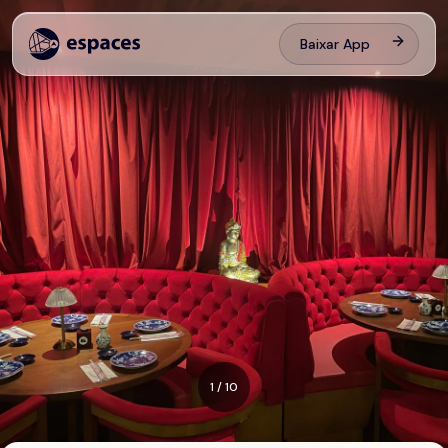
Baixar App
1
/
10