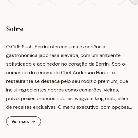
Sobre
O OUE Sushi Berrini oferece uma experiência
gastronômica japonesa elevada, com um ambiente
sofisticado e acolhedor no coração da Berrini. Sob o
comando do renomado Chef Anderson Haruo, o
restaurante se destaca pelo seu rodízio premium, que
inclui ingredientes nobres como camarões, vieiras,
polvo, peixes brancos nobres, wagyu e king crab, além
de receitas exclusivas. O menu executivo, com opções
como o 'Tokio', 'Yokohama' e 'Nikkei', é ideal para
Ver mais
almoços de negócios, enquanto o omakase
proporciona uma sequência de pratos selecionados