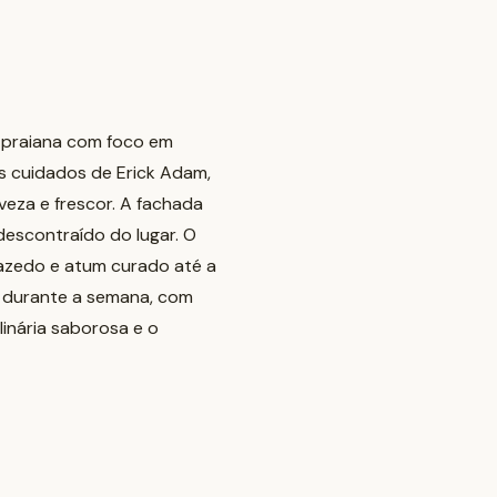
a praiana com foco em
s cuidados de Erick Adam,
veza e frescor. A fachada
descontraído do lugar. O
 azedo e atum curado até a
l durante a semana, com
inária saborosa e o