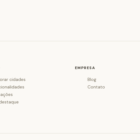
O
EMPRESA
orar cidades
Blog
cionalidades
Contato
iações
destaque