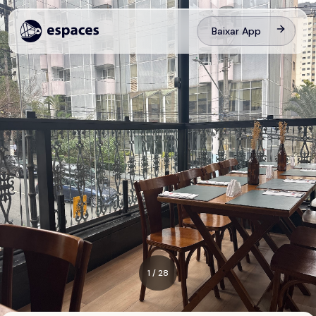
Baixar App
1
/
28