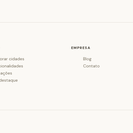
O
EMPRESA
orar cidades
Blog
cionalidades
Contato
iações
destaque