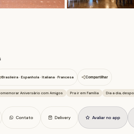
i
Brasileira · Espanhola · Italiana · Francesa
Compartilhar
omemorar Aniversário com Amigos
Pra ir em Família
Dia a dia, desp
Contato
Delivery
Avaliar no app