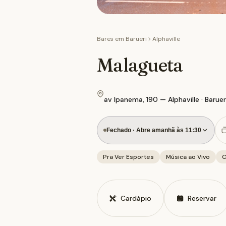
Bares em
Barueri
Alphaville
Malagueta
av Ipanema, 190 — Alphaville · Baruer
Fechado · Abre amanhã às 11:30
Pra Ver Esportes
Música ao Vivo
C
Cardápio
Reservar