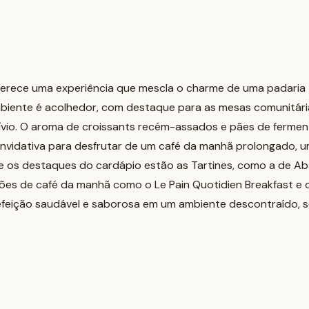
oferece uma experiência que mescla o charme de uma padaria
iente é acolhedor, com destaque para as mesas comunitária
ívio. O aroma de croissants recém-assados e pães de fermen
vidativa para desfrutar de um café da manhã prolongado, u
e os destaques do cardápio estão as Tartines, como a de A
es de café da manhã como o Le Pain Quotidien Breakfast e o 
efeição saudável e saborosa em um ambiente descontraído, 