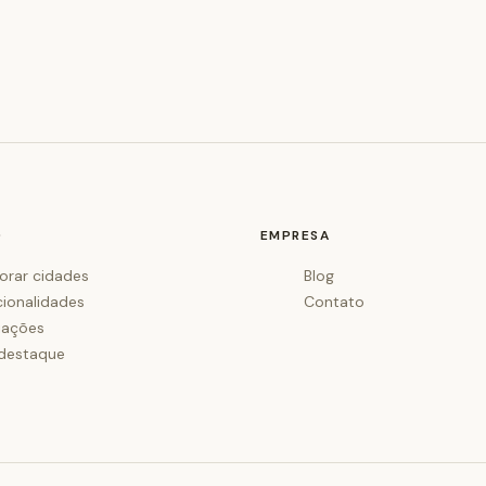
O
EMPRESA
orar cidades
Blog
cionalidades
Contato
iações
destaque