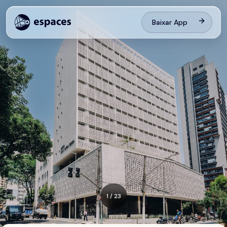
Baixar App
1
/
23