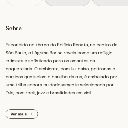
Sobre
Escondido no térreo do Edifício Renata, no centro de
São Paulo, o Lágrima Bar se revela como um refúgio
intimista e sofisticado para os amantes da
coquetelaria. O ambiente, com luz baixa, poltronas e
cortinas que isolam o barulho da rua, é embalado por
uma trilha sonora cuidadosamente selecionada por
DJs, com rock, jazz e brasilidades em vinil.
A carta de coquetéis, assinada por Ciro Tupinambá e
Ver mais
com colaborações de Gunter Sarfert e Carlos Franco, é
o grande destaque, com criações autorais que se