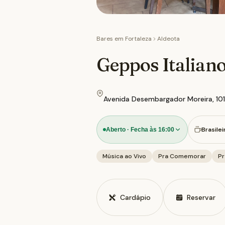
Bares em
Fortaleza
Aldeota
Geppos Italian
Avenida Desembargador Moreira, 1011,
Brasilei
Aberto · Fecha às 16:00
Música ao Vivo
Pra Comemorar
Pr
Cardápio
Reservar