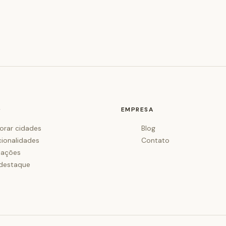
O
EMPRESA
orar cidades
Blog
cionalidades
Contato
iações
destaque