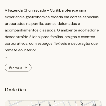
A Fazenda Churrascada - Curitiba oferece uma
experiência gastronômica focada em cortes especiais
preparados na parrilla, carnes defumadas e
acompanhamentos clássicos. O ambiente acolhedor e
descontraído é ideal para famílias, amigos e eventos
corporativos, com espaços flexíveis e decoração que
remete ao interior.
Além do cardápio principal, a casa disponibiliza opções
Ver mais
como almoço executivo e pratos no estilo American
BBQ para o happy hour. Para as crianças, há um espaço
dedicado com diversas atividades, incluindo camas
Onde fica
elásticas e piscina de bolinhas.