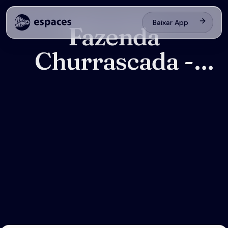
Baixar App
Fazenda
Churrascada -
Curitiba