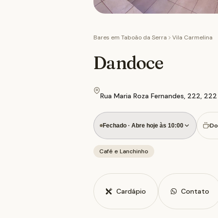
Bares em
Taboão da Serra
Vila Carmelina
Dandoce
Rua Maria Roza Fernandes, 222, 222 
Do
Fechado · Abre hoje às 10:00
Café e Lanchinho
Cardápio
Contato