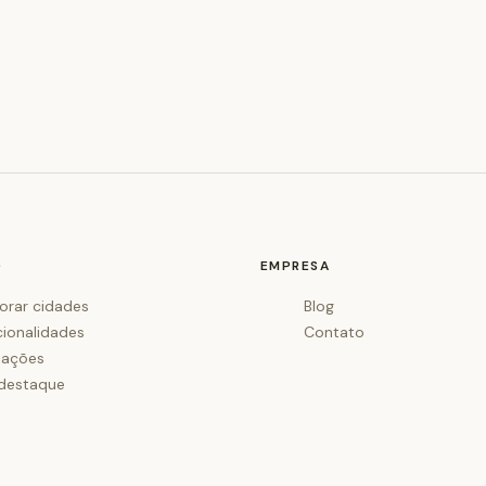
O
EMPRESA
orar cidades
Blog
cionalidades
Contato
iações
destaque