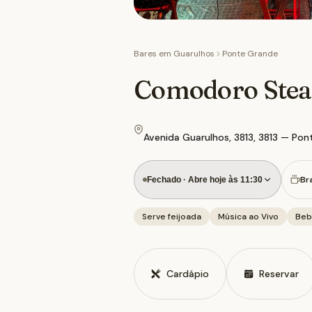
Bares em
Guarulhos
Ponte Grande
Comodoro Steak
Avenida Guarulhos, 3813, 3813 — Pon
Bra
Fechado · Abre hoje às 11:30
Serve feijoada
Música ao Vivo
Bebe
Cardápio
Reservar