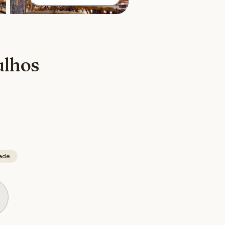
ulhos
ade.