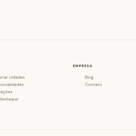
O
EMPRESA
orar cidades
Blog
cionalidades
Contato
iações
destaque