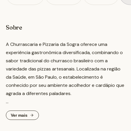
Sobre
A Churrascaria e Pizzaria da Sogra oferece uma
experiência gastronômica diversificada, combinando o
sabor tradicional do churrasco brasileiro com a
variedade das pizzas artesanais. Localizada na região
da Saúde, em São Paulo, o estabelecimento é
conhecido por seu ambiente acolhedor e cardápio que
agrada a diferentes paladares.
Além das opções de carne e pizza, a casa também
Ver mais
disponibiliza hambúrgueres e buffet, proporcionando
uma refeição completa para os clientes. Com mais de