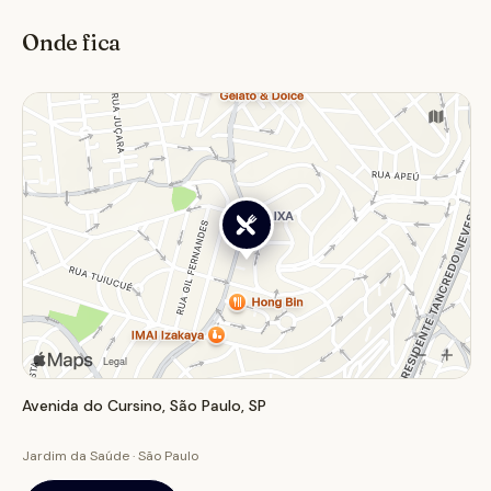
40 anos de história, a Churrascaria e Pizzaria da Sogra
Onde fica
continua sendo uma referência na culinária local,
atraindo tanto moradores quanto visitantes em busca
de uma refeição saborosa e variada.
Avenida do Cursino, São Paulo, SP
Jardim da Saúde · São Paulo