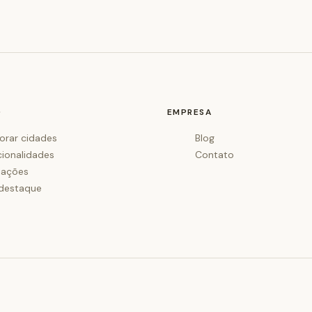
O
EMPRESA
orar cidades
Blog
cionalidades
Contato
iações
destaque