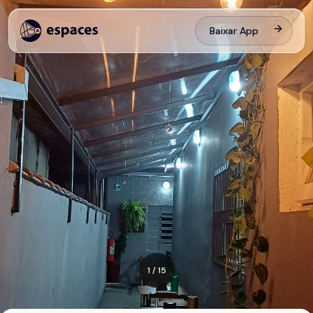
Baixar App
1
/
15