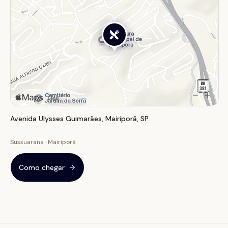
em Salvador e procura um lugar para desfrutar de boa
comida, música e esportes, o Boteco UFC é uma
escolha a considerar.
Avenida Ulysses Guimarães, Mairiporã, SP
Sussuarana · Mairiporã
Como chegar