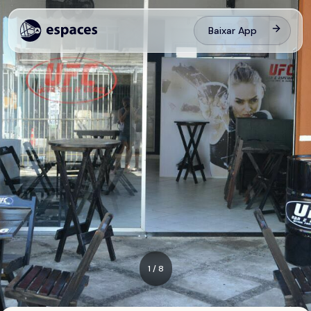
Baixar App
1
/
8