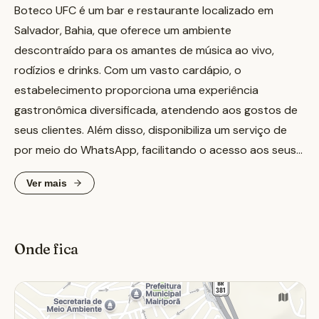
Boteco UFC é um bar e restaurante localizado em
Salvador, Bahia, que oferece um ambiente
descontraído para os amantes de música ao vivo,
rodízios e drinks. Com um vasto cardápio, o
estabelecimento proporciona uma experiência
gastronômica diversificada, atendendo aos gostos de
seus clientes. Além disso, disponibiliza um serviço de
por meio do WhatsApp, facilitando o acesso aos seus
pratos e bebidas.
Ver mais
Para os entusiastas de esportes, o Boteco UFC
transmite eventos ao vivo, incluindo lutas do UFC,
Onde fica
criando um ambiente animado para assistir às
competições. Com uma localização estratégica, o bar
atrai tanto moradores quanto visitantes que buscam
uma opção de entretenimento na região. Se você está