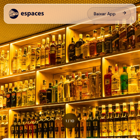
Baixar App
1
/
10