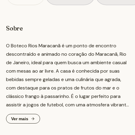
Sobre
O Boteco Rios Maracanã é um ponto de encontro
descontraído e animado no coração do Maracanã, Rio
de Janeiro, ideal para quem busca um ambiente casual
com mesas ao ar livre. A casa é conhecida por suas
bebidas sempre geladas e uma culinária que agrada,
com destaque para os pratos de frutos do mar e o
clássico frango à passarinho. É o lugar perfeito para
assistir a jogos de futebol, com uma atmosfera vibrante
e decoração temática. Seja para um almoço durante a
Ver mais
semana ou para esticar a noite com amigos, o Boteco
Rios oferece uma experiência autêntica de boteco