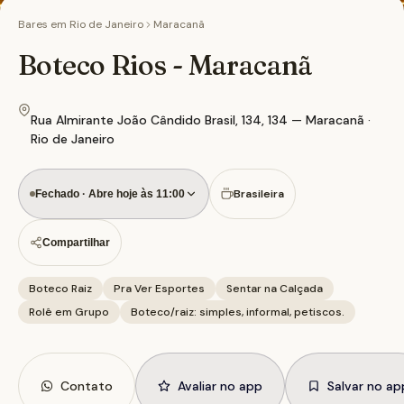
Bares em
Rio de Janeiro
Maracanã
Boteco Rios - Maracanã
Rua Almirante João Cândido Brasil, 134, 134 — Maracanã ·
Rio de Janeiro
Brasileira
Fechado · Abre hoje às 11:00
Compartilhar
Boteco Raiz
Pra Ver Esportes
Sentar na Calçada
Rolê em Grupo
Boteco/raiz: simples, informal, petiscos.
Contato
Avaliar no app
Salvar no ap