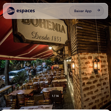
Baixar App
1
/
14