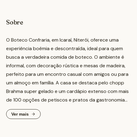
Sobre
O Boteco Confraria, em Icaraí, Niterói, oferece uma
experiência boêmia e descontraída, ideal para quem
busca a verdadeira comida de boteco. O ambiente é
informal, com decoração rústica e mesas de madeira,
perfeito para um encontro casual com amigos ou para
um almoço em família. A casa se destaca pelo chopp
Brahma super gelado e um cardápio extenso com mais
de 100 opções de petiscos e pratos da gastronomia
brasileira. Entre os destaques, o premiado bolinho de
Ver mais
feijoada (recheado com bacon e couve) e o bolinho de
aipim com carne seca são pedidas certeiras. O Boteco
Confraria funciona bem para um almoço durante a