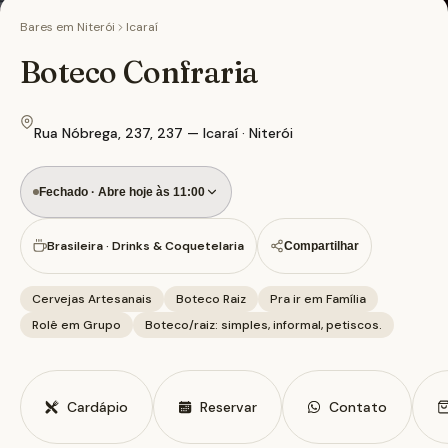
Bares em
Niterói
Icaraí
Boteco Confraria
Rua Nóbrega, 237, 237 — Icaraí · Niterói
Fechado · Abre hoje às 11:00
Brasileira · Drinks & Coquetelaria
Compartilhar
Cervejas Artesanais
Boteco Raiz
Pra ir em Família
Rolê em Grupo
Boteco/raiz: simples, informal, petiscos.
Cardápio
Reservar
Contato