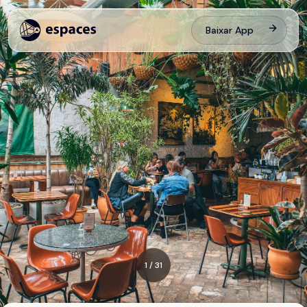
Baixar App
1
/
31