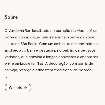
Sobre
O Vardemá Bar, localizado no coração da Mooca, é um
boteco clássico que celebra a alma boêmia da Zona
Leste de São Paulo. Com um ambiente descontraído e
acolhedor, o bar se destaca pelo balcão de petiscos
variados, que convida a longas conversas e encontros
entre amigos e famílias. A decoração, com barris de
cerveja, reforça a atmosfera tradicional de boteco.
Reconhecido por sua participação no concurso
Ver mais
Comida di Buteco, o Vardemá oferece uma cozinha
criativa e fiel às raízes da gastronomia paulistana. Entre
os destaques do cardápio estão os bolinhos de carne,