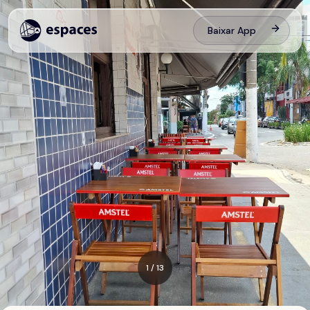
Baixar App
1
/
13